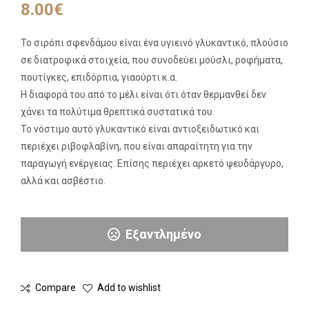
8.00
€
Το σιρόπι σφενδάμου είναι ένα υγιεινό γλυκαντικό, πλούσιο
σε διατροφικά στοιχεία, που συνοδεύει μούσλι, ροφήματα,
πουτίγκες, επιδόρπια, γιαούρτι κ.α.
Η διαφορά του από το μέλι είναι ότι όταν θερμανθεί δεν
χάνει τα πολύτιμα θρεπτικά συστατικά του.
Το νόστιμο αυτό γλυκαντικό είναι αντιοξειδωτικό και
περιέχει ριβοφλαβίνη, που είναι απαραίτητη για την
παραγωγή ενέργειας. Επίσης περιέχει αρκετό ψευδάργυρο,
αλλά και ασβέστιο.
Εξαντλημένο
Compare
Add to wishlist