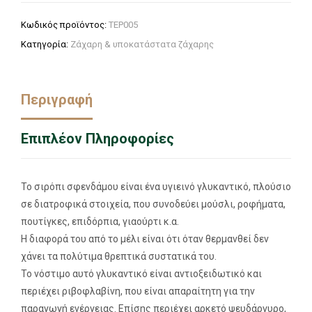
Κωδικός προϊόντος:
ΤΕΡ005
Κατηγορία:
Ζάχαρη & υποκατάστατα ζάχαρης
Περιγραφή
Επιπλέον Πληροφορίες
Το σιρόπι σφενδάμου είναι ένα υγιεινό γλυκαντικό, πλούσιο
σε διατροφικά στοιχεία, που συνοδεύει μούσλι, ροφήματα,
πουτίγκες, επιδόρπια, γιαούρτι κ.α.
Η διαφορά του από το μέλι είναι ότι όταν θερμανθεί δεν
χάνει τα πολύτιμα θρεπτικά συστατικά του.
Το νόστιμο αυτό γλυκαντικό είναι αντιοξειδωτικό και
περιέχει ριβοφλαβίνη, που είναι απαραίτητη για την
παραγωγή ενέργειας. Επίσης περιέχει αρκετό ψευδάργυρο,