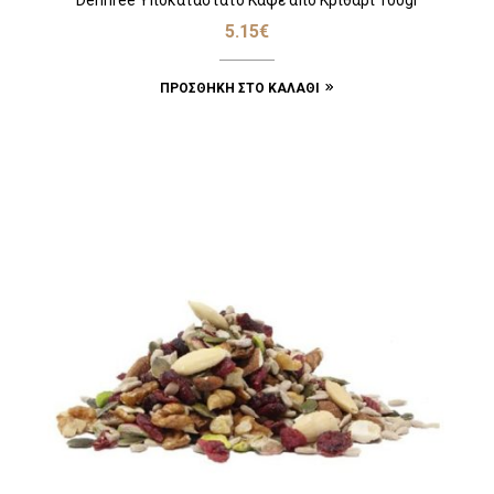
Dennree Υποκατάστατο Καφέ από Κριθάρι 100gr
5.15
€
ΠΡΟΣΘΉΚΗ ΣΤΟ ΚΑΛΆΘΙ