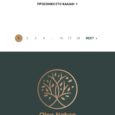
ΠΡΟΣΘΉΚΗ ΣΤΟ ΚΑΛΆΘΙ
1
2
3
4
…
16
17
18
NEXT