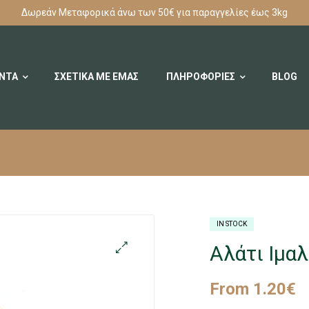
Δωρεάν Μεταφορικά άνω των 50€ για παραγγελίες έως 3kg
ΟΝΤΑ
ΣΧΕΤΙΚΑ ΜΕ ΕΜΑΣ
ΠΛΗΡΟΦΟΡΙΕΣ
BLOG
IN STOCK
Αλάτι Ιμα
From
1.20
€