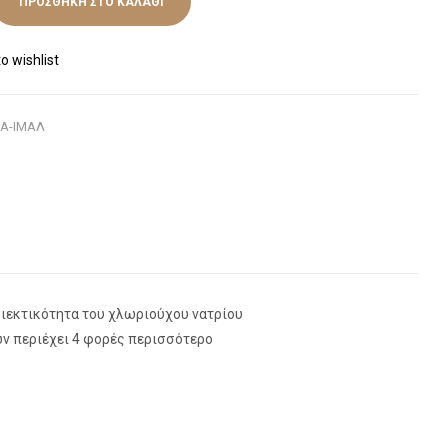
ΠΡΟΣΘΉΚΗ ΣΤΟ ΚΑΛΆΘΙ
o wishlist
Α-ΙΜΑΛ
εριεκτικότητα του χλωριούχου νατρίου
ΐων περιέχει 4 φορές περισσότερο