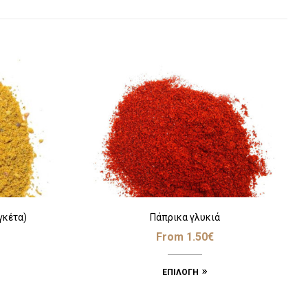
γκέτα)
Πάπρικα γλυκιά
From
1.50
€
ΕΠΙΛΟΓΉ