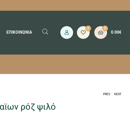
0
0
0.00
€
ΕΠΙΚΟΙΝΩΝΙΑ
.
PREV
NEXT
λαϊων ρόζ ψιλό
FROM
FROM
0.90
1.00
€
€