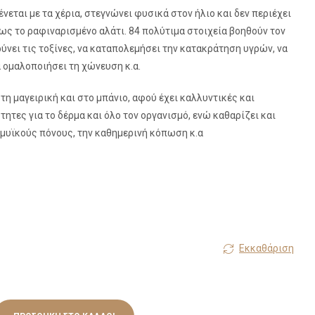
νεται με τα χέρια, στεγνώνει φυσικά στον ήλιο και δεν περιέχει
ως το ραφιναρισμένο αλάτι. 84 πολύτιμα στοιχεία βοηθούν τον
ύνει τις τοξίνες, να καταπολεμήσει την κατακράτηση υγρών, να
α ομαλοποιήσει τη χώνευση κ.α.
στη μαγειρική και στο μπάνιο, αφού έχει καλλυντικές και
ητες για το δέρμα και όλο τον οργανισμό, ενώ καθαρίζει και
μυϊκούς πόνους, την καθημερινή κόπωση κ.α
Εκκαθάριση