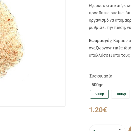
Εξορύσσεται και ξεπλέ
πρόσθετες ουσίες, όπ
οργανισμό να απομακρ
ρυθμίσει την πίεση, ν
Εφαρμογές
: Κυρίως 
αναζωογονητικές ιδιότ
απαλλάσσει από τους 
Συσκευασία
: 500gr
500gr
1000gr
1.20
€