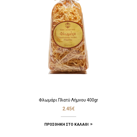
Φλωμάρι Πλατύ Λήμνου 400gr
2.45
€
ΠΡΟΣΘΉΚΗ ΣΤΟ ΚΑΛΆΘΙ