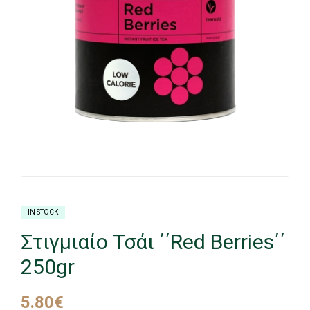
IN STOCK
Στιγμιαίο Τσάι ΄΄Red Berries΄΄
250gr
5.80
€