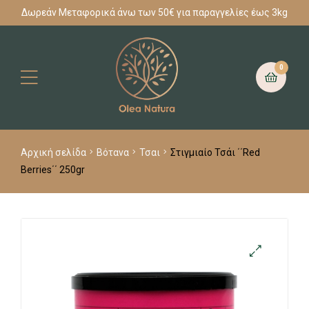
Δωρεάν Μεταφορικά άνω των 50€ για παραγγελίες έως 3kg
0
Αρχική σελίδα
Βότανα
Τσαι
Στιγμιαίο Τσάι ΄΄Red
Berries΄΄ 250gr