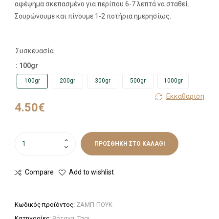
αφέψημα σκεπασμένο για περίπου 6-7 λεπτά να σταθεί.
Σουρώνουμε και πίνουμε 1-2 ποτήρια ημερησίως.
Συσκευασία
: 100gr
100gr
200gr
300gr
500gr
1000gr
Εκκαθάριση
4.50
€
ΠΡΟΣΘΉΚΗ ΣΤΟ ΚΑΛΆΘΙ
Compare
Add to wishlist
Κωδικός προϊόντος:
ΖΑΜΠ-ΠΟΥΚ
Κατηγορίες:
Βότανα
,
Τσαι