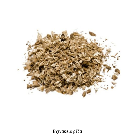
Εχινάκεια ρίζα