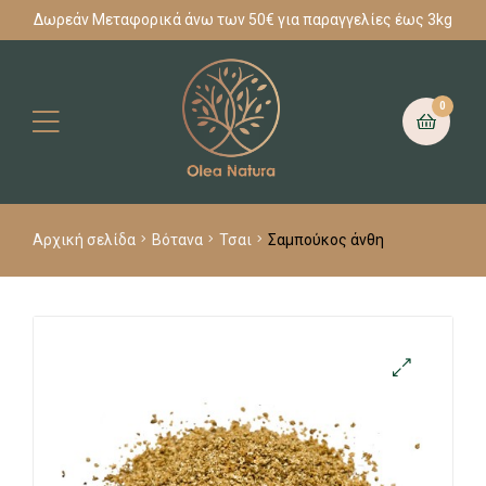
Δωρεάν Μεταφορικά άνω των 50€ για παραγγελίες έως 3kg
0
Αρχική σελίδα
Βότανα
Τσαι
Σαμπούκος άνθη