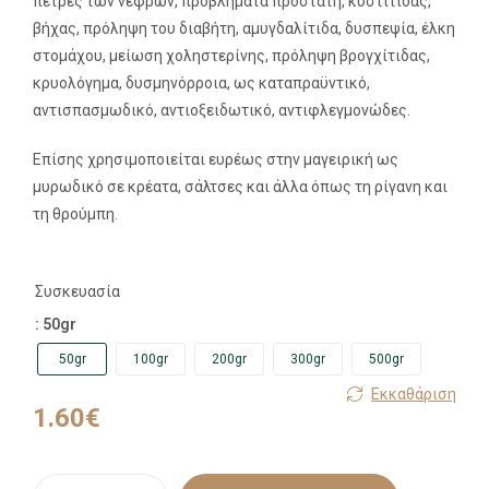
πέτρες των νεφρών, προβλήματα προστάτη, κυστίτιδας,
βήχας, πρόληψη του διαβήτη, αμυγδαλίτιδα, δυσπεψία, έλκη
στομάχου, μείωση χοληστερίνης, πρόληψη βρογχίτιδας,
κρυολόγημα, δυσμηνόρροια, ως καταπραϋντικό,
αντισπασμωδικό, αντιοξειδωτικό, αντιφλεγμονώδες.
Επίσης χρησιμοποιείται ευρέως στην μαγειρική ως
μυρωδικό σε κρέατα, σάλτσες και άλλα όπως τη ρίγανη και
τη θρούμπη.
Συσκευασία
: 50gr
50gr
100gr
200gr
300gr
500gr
Εκκαθάριση
1.60
€