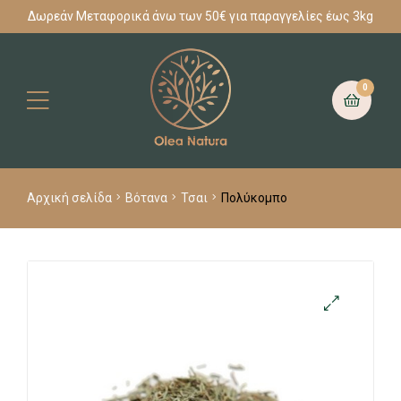
Δωρεάν Μεταφορικά άνω των 50€ για παραγγελίες έως 3kg
0
Αρχική σελίδα
Βότανα
Τσαι
Πολύκομπο