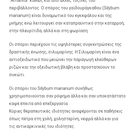
“Amanita” καθώς και από άλλες τοξίνες του
περιβάλλοντος. Ο σπόρος του γαϊδουράγκαθου (Silybum
marianum) είναι δυναμωτικό του εγκεφάλου και της
μνήμης ενώ λειτουργεί σαν καταπραϋντικό στην καταρροή,
στην πλευρίτιδα, αλλά και στη ψωρίαση.
Οι σπόροι περιέχουν τις υψηλότερες συγκεντρώσεις της
δραστικής ένωσης, σιλυμαρίνης. Η Σιλυμαρίνη είναι ένα
αντιοξειδωτικό που μειώνει την παραγωγή ελεύθερων
ριζών και την οξειδωτική βλάβη και προστατεύουν το
συκώτι.
Οι σπόροι του Silybum marianum συνήθως
χρησιμοποιούνται σαν ρόφημα άλλα και σαν υποκατάστατο
καφέ έπειτα από επεξεργασία.
Κύριες θεραπευτικές ιδιότητες αναφέρονται σε παθήσεις
όπως πέτρα στη χολή, χοληστερίνη, νεφρά αλλά και για
τις αντικαρκινικές του ιδιότητες.