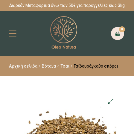
Δωρεάν Μεταφορικά άνω των 50€ για παραγγελίες έως 3kg
0
Αρχική σελίδα
Βότανα
Τσαι
Γαϊδουράγκαθο σπόροι