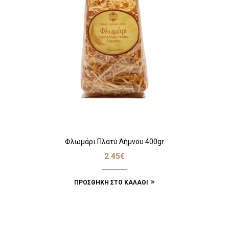
Φλωμάρι Πλατύ Λήμνου 400gr
2.45
€
ΠΡΟΣΘΉΚΗ ΣΤΟ ΚΑΛΆΘΙ