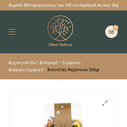
Δωρεάν Μεταφορικά άνω των 50€ για παραγγελίες έως 3kg
0
Αρχική σελίδα
Διατροφή
Ζυμαρικά
Διάφορα Ζυμαρικά
Χυλοπίτες Λαχανικών 500gr