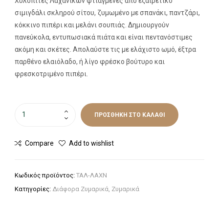
Χυλοπίτες Λαχανικών φτιαγμένες από εξαιρετικό
σιμιγδάλι σκληρού σίτου, ζυμωμένο με σπανάκι, παντζάρι,
κόκκινο πιπέρι και μελάνι σουπιάς. ∆ημιουργούν
πανεύκολα, εντυπωσιακά πιάτα και είναι πεντανόστιμες
ακόμη και σκέτες. Απολαύστε τις με ελάχιστο ωμό, έξτρα
παρθένο ελαιόλαδο, ή λίγο φρέσκο βούτυρο και
φρεσκοτριμένο πιπέρι.
ΠΡΟΣΘΉΚΗ ΣΤΟ ΚΑΛΆΘΙ
Compare
Add to wishlist
Κωδικός προϊόντος:
ΤΑΛ-ΛΑΧΝ
Κατηγορίες:
Διάφορα Ζυμαρικά
,
Ζυμαρικά