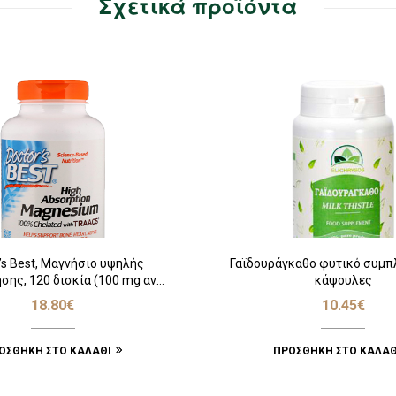
Σχετικά προϊόντα
’s Best, Μαγνήσιο υψηλής
Γαϊδουράγκαθο φυτικό συμ
ης, 120 δισκία (100 mg ανά
κάψουλες
δισκίο)
18.80
€
10.45
€
ΟΣΘΉΚΗ ΣΤΟ ΚΑΛΆΘΙ
ΠΡΟΣΘΉΚΗ ΣΤΟ ΚΑΛΆΘ