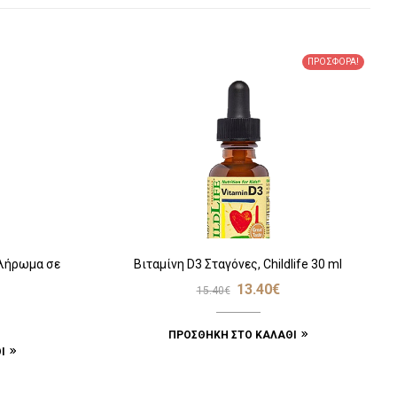
ΠΡΟΣΦΟΡΆ!
πλήρωμα σε
Βιταμίνη D3 Σταγόνες, Childlife 30 ml
13.40
€
15.40
€
ΠΡΟΣΘΉΚΗ ΣΤΟ ΚΑΛΆΘΙ
Ι