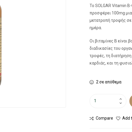
Το SOLGAR Vitamin B-
προσφέρει 100mg μιας
μετατροπή τροφής σε 
ημέρα.
Οι βιταμίνες Β είναι
διαδικασίες του οργα
τροφές, τη διατήρηση
καρδιάς, και τη φυσι
2 σε απόθεμα
Compare
Add t