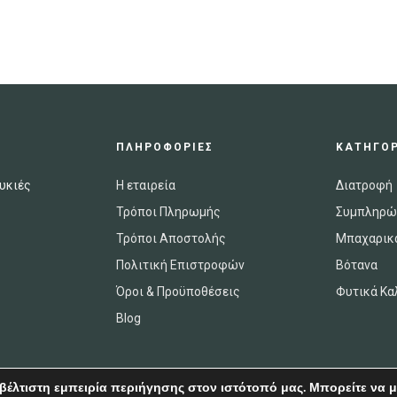
ΠΛΗΡΟΦΟΡΙΕΣ
ΚΑΤΗΓΟΡ
υκιές
Η εταιρεία
Διατροφή
Τρόποι Πληρωμής
Συμπληρώ
Τρόποι Αποστολής
Μπαχαρικ
Πολιτική Επιστροφών
Βότανα
Όροι & Προϋποθέσεις
Φυτικά Κα
Blog
βέλτιστη εμπειρία περιήγησης στον ιστότοπό μας. Μπορείτε να μ
Copyright © 2020 OleaNatura
.
All Rights Reserved.