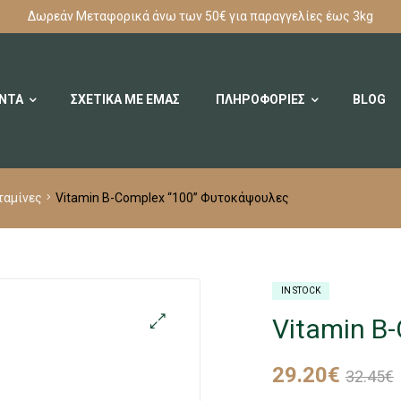
Δωρεάν Μεταφορικά άνω των 50€ για παραγγελίες έως 3kg
ΟΝΤΑ
ΣΧΕΤΙΚΑ ΜΕ ΕΜΑΣ
ΠΛΗΡΟΦΟΡΙΕΣ
BLOG
ταμίνες
Vitamin B-Complex “100” Φυτοκάψουλες
IN STOCK
Vitamin B
29.20
€
32.45
€