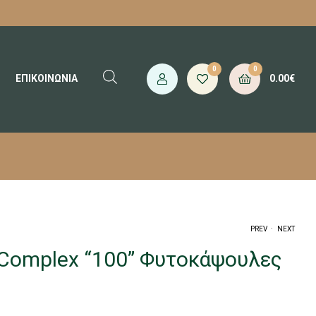
0
0
0.00
€
ΕΠΙΚΟΙΝΩΝΙΑ
.
PREV
NEXT
-Complex “100” Φυτοκάψουλες
13.40
18.80
€
€
15.40
€