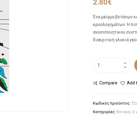
2.80
€
Ένα μείγμα βοτάνων κ
κρυολογημάτων. Η πιπ
ανοσοποιητικου συστή
διακριτική γλυκιά γεύ
Compare
Add t
Κωδικός προϊόντος:
ΤΣ
Κατηγορίες:
Βότανα
,
Ο 