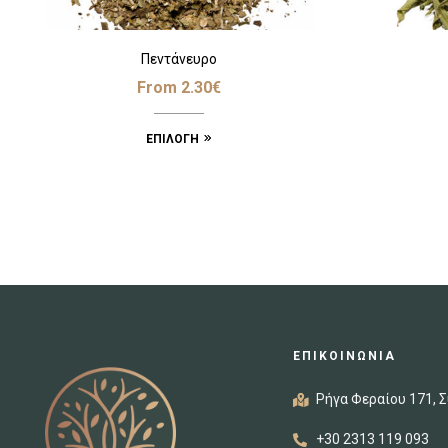
Πεντάνευρο
From
2.30
€
ΕΠΙΛΟΓΉ
ΕΠΙΚΟΙΝΩΝΙΑ
Ρήγα Φεραίου 171, Σ
+30 2313 119 093