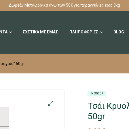
Δωρεάν Μεταφορικά άνω των 50€ για παραγγελίες έως 3kg
ΟΝΤΑ
ΣΧΕΤΙΚΑ ΜΕ ΕΜΑΣ
ΠΛΗΡΟΦΟΡΙΕΣ
BLOG
σαγιού” 50gr
IN STOCK
Τσάι Κρυο
50gr