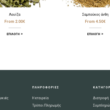
Λουίζα
Σαμπούκος άνθη
From
2.00
€
From
4.50
€
ΕΠΙΛΟΓΉ
ΕΠΙΛΟΓΉ
ΠΛΗΡΟΦΟΡΙΕΣ
ΚΑΤΗΓΟΡ
υκιές
Η εταιρεία
Διατροφή
Τρόποι Πληρωμής
Συμπληρώ