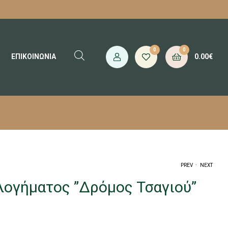
0
0
0.00
€
ΕΠΙΚΟΙΝΩΝΙΑ
.
PREV
NEXT
λογήματος ”Δρόμος Τσαγιού”
2.80
4.75
€
€