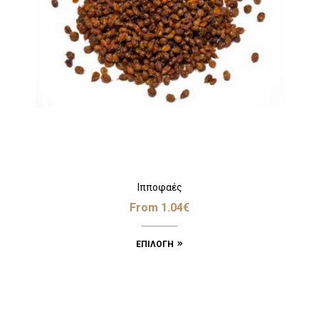
Ιπποφαές
From
1.04
€
ΕΠΙΛΟΓΉ