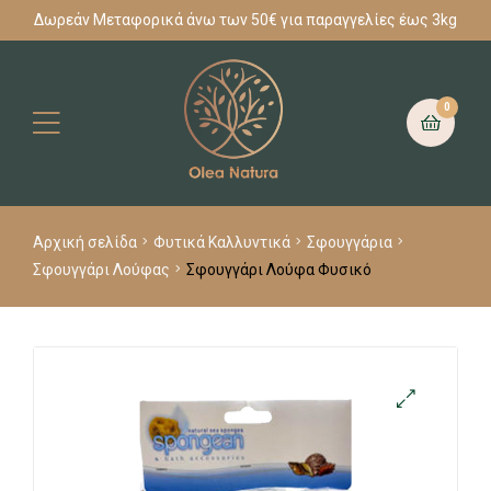
Δωρεάν Μεταφορικά άνω των 50€ για παραγγελίες έως 3kg
0
Αρχική σελίδα
Φυτικά Καλλυντικά
Σφουγγάρια
Σφουγγάρι Λούφας
Σφουγγάρι Λούφα Φυσικό