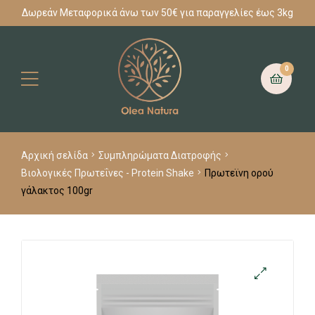
Δωρεάν Μεταφορικά άνω των 50€ για παραγγελίες έως 3kg
0
Αρχική σελίδα
Συμπληρώματα Διατροφής
Βιολογικές Πρωτεΐνες - Protein Shake
Πρωτεϊνη ορού
γάλακτος 100gr