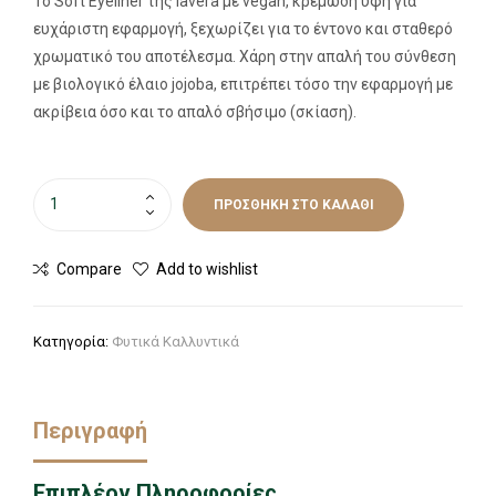
To Soft Eyeliner της lavera με vegan, κρεμώδη υφή για
ευχάριστη εφαρμογή, ξεχωρίζει για το έντονο και σταθερό
χρωματικό του αποτέλεσμα. Χάρη στην απαλή του σύνθεση
με βιολογικό έλαιο jojoba, επιτρέπει τόσο την εφαρμογή με
ακρίβεια όσο και το απαλό σβήσιμο (σκίαση).
ΠΡΟΣΘΉΚΗ ΣΤΟ ΚΑΛΆΘΙ
Compare
Add to wishlist
Κατηγορία:
Φυτικά Καλλυντικά
Περιγραφή
Επιπλέον Πληροφορίες