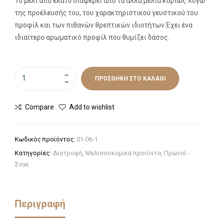
Το μέλι από έλατο διαφέρει από τα άλλα μέλια κυρίως λόγω
της προέλευσής του, του χαρακτηριστικού γευστικού του
προφίλ και των πιθανών θρεπτικών ιδιοτήτων.Έχει ένα
ιδιαίτερο αρωματικό προφίλ που θυμίζει δάσος.
ΠΡΟΣΘΉΚΗ ΣΤΟ ΚΑΛΆΘΙ
Compare
Add to wishlist
Κωδικός προϊόντος:
01-06-1
Κατηγορίες:
Διατροφή
,
Μελισσοκομικά προϊόντα
,
Πρωινό -
Σνακ
Περιγραφή