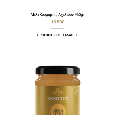
Μέλι Κουμαριάς Αχελώος 950gr
13.50
€
ΠΡΟΣΘΉΚΗ ΣΤΟ ΚΑΛΆΘΙ