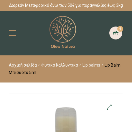
Δωρεάν Μεταφορικά άνω των 50€ για παραγγελίες έως 3kg
0
Αρχική σελίδα
Φυτικά Καλλυντικά
Lip balms
Lip Balm
Μπισκότo 5ml