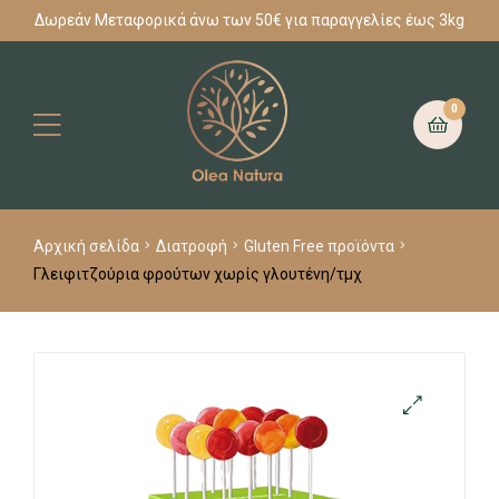
Δωρεάν Μεταφορικά άνω των 50€ για παραγγελίες έως 3kg
0
Αρχική σελίδα
Διατροφή
Gluten Free προϊόντα
Γλειφιτζούρια φρούτων χωρίς γλουτένη/τμχ