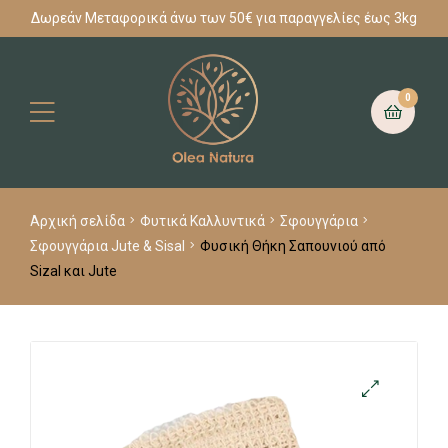
Δωρεάν Μεταφορικά άνω των 50€ για παραγγελίες έως 3kg
0
Αρχική σελίδα
Φυτικά Καλλυντικά
Σφουγγάρια
Σφουγγάρια Jute & Sisal
Φυσική Θήκη Σαπουνιού από
Sizal και Jute